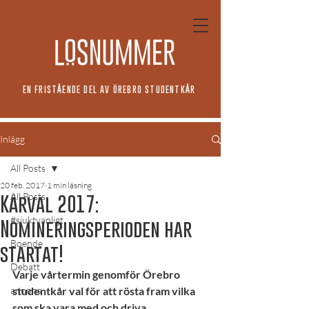
EN FRISTÅENDE DEL AV ÖREBRO STUDENTKÅR
Inlägg
All Posts
20 feb. 2017
1 min läsning
All Posts
Kårval 2017:
#sjuktvanligt
Nomineringsperioden har
Boende
startat!
Debatt
Varje vårtermin genomför Örebro 
annons
studentkår val för att rösta fram vilka 
som ska vara med och driva 