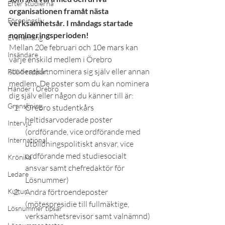
Efter studierna
organisationen framåt nästa 
Föreningsliv
verksamhetsår. I måndags startade 
nomineringsperioden!
Evenemang
Mellan 20e februari och 10e mars kan 
Insändare
varje enskild medlem i Örebro 
studentkår nominera sig själv eller annan 
FUM-rapport
medlem. De poster som du kan nominera 
Händer i Örebro
dig själv eller någon du känner till är:
Granskning
Örebro studentkårs 
heltidsarvoderade poster 
Intervju
(ordförande, vice ordförande med 
International
utbildningspolitiskt ansvar, vice 
ordförande med studiesocialt 
Krönika
ansvar samt chefredaktör för 
Ledare
Lösnummer)
Kultur
Andra förtroendeposter 
(mötespresidie till fullmäktige, 
Lösnummer tipsar
verksamhetsrevisor samt valnämnd)