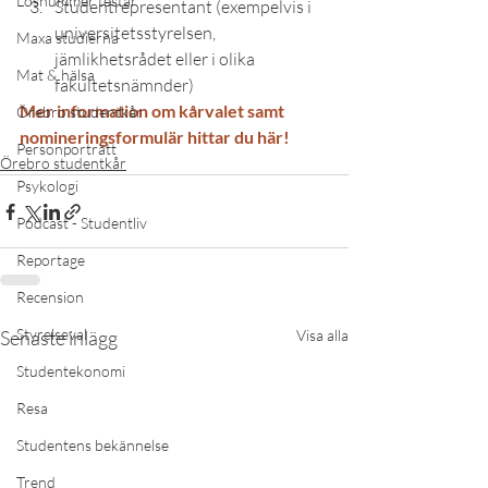
Lösnummer testar
Studentrepresentant (exempelvis i 
universitetsstyrelsen, 
Maxa studierna
jämlikhetsrådet eller i olika 
Mat & hälsa
fakultetsnämnder)
Mer information om kårvalet samt 
Örebro studentkår
nomineringsformulär hittar du här! 
Personporträtt
Örebro studentkår
Psykologi
Podcast - Studentliv
Reportage
Recension
Styrelseval
Senaste inlägg
Visa alla
Studentekonomi
Resa
Studentens bekännelse
Trend