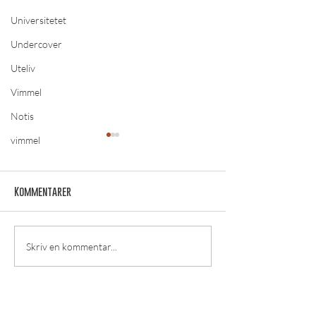
Universitetet
Undercover
Uteliv
Vimmel
Notis
vimmel
Kommentarer
Ny ordförande för Örebro
INTERVJU: MÖT KÅ
Skriv en kommentar...
Kårhus utsedd
KANDIDATER 2025