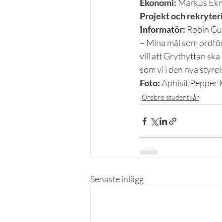
Ekonomi:
 Markus Ek
Projekt och rekryter
Informatör:
 Robin Gu
– Mina mål som ordför
vill att Grythyttan sk
som vi i den nya styre
Foto: 
Aphisit Pepper
Örebro studentkår
Senaste inlägg