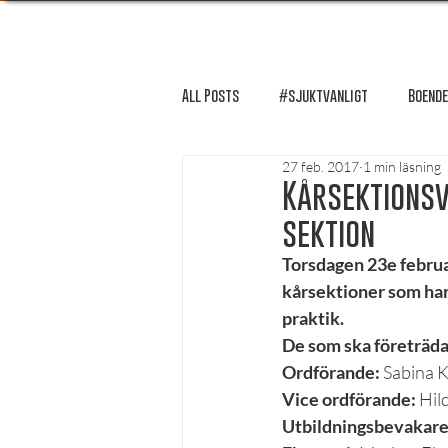
All Posts
#sjuktvanligt
Boende
27 feb. 2017
1 min läsning
FUM-rapport
Händer i Örebro
Kårsektionsv
sektion
Lösnummer tipsar
Lösnummer 
Torsdagen 23e februar
kårsektioner som har 
praktik.
Psykologi
Podcast - Studentliv
De som ska företräda
Ordförande:
 Sabina 
Vice ordförande:
 Hil
Studentens bekännelse
Utbildningsbevakare