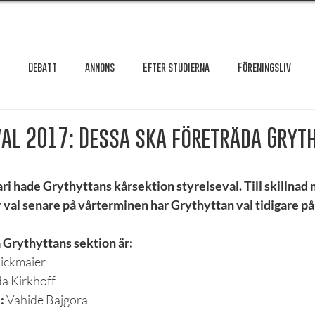
Debatt
annons
Efter studierna
Föreningsliv
Granskning
Intervju
International
Krönika
Le
al 2017: Dessa ska företräda Gryt
testar
Maxa studierna
Mat & hälsa
Örebro studentkår
i hade Grythyttans kårsektion styrelseval. Till skillnad 
val senare på vårterminen har Grythyttan val tidigare på
Reportage
Recension
Styrelseval
Studentekonomi
 Grythyttans sektion är:
Kickmaier
da Kirkhoff
:
 Vahide Bajgora