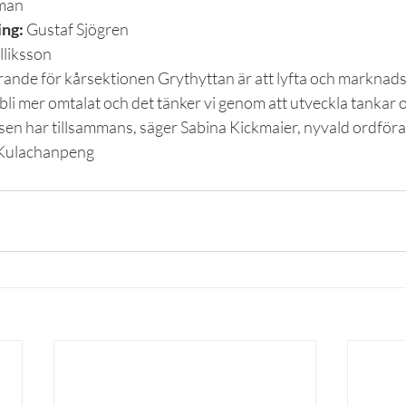
man
ing:
 Gustaf Sjögren
lliksson
ande för kårsektionen Grythyttan är att lyfta och marknadsf
a bli mer omtalat och det tänker vi genom att utveckla tankar 
lsen har tillsammans, säger Sabina Kickmaier, nyvald ordför
 Kulachanpeng