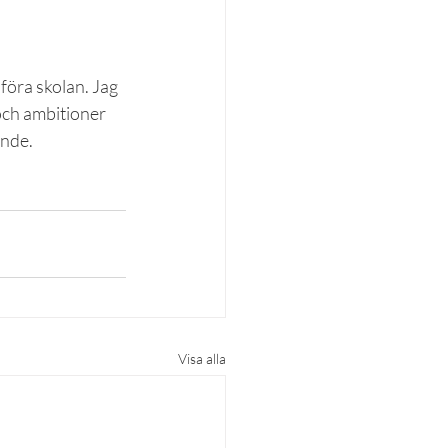
öra skolan. Jag 
och ambitioner 
ande.
Visa alla