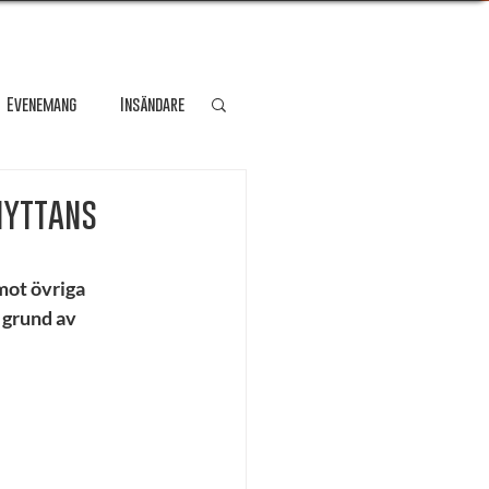
Evenemang
Insändare
dare
Kultur
hyttans
Personporträtt
mot övriga 
 grund av 
Resa