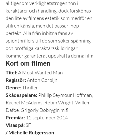
alltigenom verklighetstrogen ton i 
karaktärer och handling, dock förskönas 
den lite av filmens estetik som medför en 
stilren känsla, men det passar ihop 
perfekt. Alla från inbitna fans av 
spionthrillers till de som söker spänning 
och proffsiga karaktärsskildringar 
kommer garanterat uppskatta denna film.
Kort om filmen
Titel: 
A Most Wanted Man
Regissör:
 Anton Corbijn
Genre: 
Thriller
Skådespelare: 
Phillip Seymour Hoffman, 
Rachel McAdams, Robin Wright, Willem 
Dafoe, Grigoriy Dobrygin m.fl.
Premiär: 
12 september 2014
Visas på: 
SF
/ Michelle Rutgersson