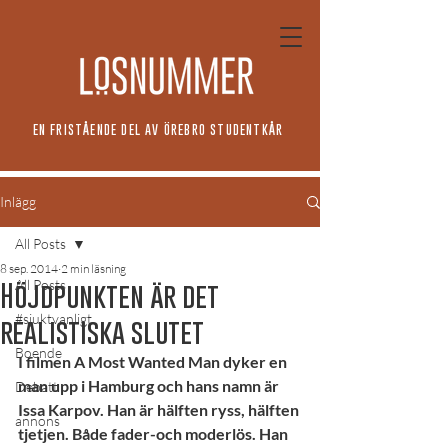
EN FRISTÅENDE DEL AV ÖREBRO STUDENTKÅR
Inlägg
All Posts
8 sep. 2014
2 min läsning
All Posts
Höjdpunkten är det
#sjuktvanligt
realistiska slutet
Boende
I filmen A Most Wanted Man dyker en 
man upp i Hamburg och hans namn är 
Debatt
Issa Karpov. Han är hälften ryss, hälften 
annons
tjetjen. Både fader-och moderlös. Han 