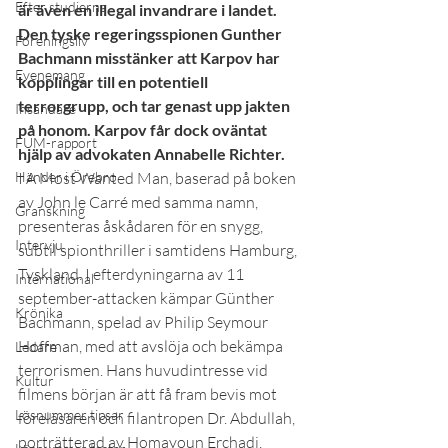
Efter studierna
är även en illegal invandrare i landet. 
Den tyske regeringsspionen Gunther 
Föreningsliv
Bachmann misstänker att Karpov har 
Evenemang
kopplingar till en potentiell 
terrorgrupp, och tar genast upp jakten 
Insändare
på honom. Karpov får dock oväntat 
FUM-rapport
hjälp av advokaten Annabelle Richter.
Händer i Örebro
I A Most Wanted Man, baserad på boken 
av John le Carré med samma namn, 
Granskning
presenteras åskådaren för en snygg, 
Intervju
subtil spionthriller i samtidens Hamburg, 
Tyskland. I efterdyningarna av 11 
International
september-attacken kämpar Günther 
Krönika
Bachmann, spelad av Philip Seymour 
Hoffman, med att avslöja och bekämpa 
Ledare
terrorismen. Hans huvudintresse vid 
Kultur
filmens början är att få fram bevis mot 
Lösnummer tipsar
föreläsaren och filantropen Dr. Abdullah, 
porträtterad av Homayoun Erchadi, 