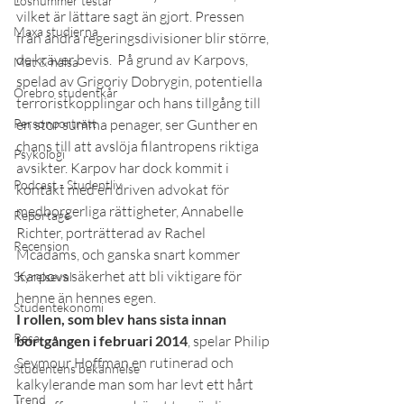
Lösnummer testar
vilket är lättare sagt än gjort. Pressen 
Maxa studierna
från andra regeringsdivisioner blir större, 
de kräver bevis.  På grund av Karpovs, 
Mat & hälsa
spelad av Grigoriy Dobrygin, potentiella 
Örebro studentkår
terroristkopplingar och hans tillgång till 
Personporträtt
en stor summa penager, ser Gunther en 
chans till att avslöja filantropens riktiga 
Psykologi
avsikter. Karpov har dock kommit i 
Podcast - Studentliv
kontakt med en driven advokat för 
medborgerliga rättigheter, Annabelle 
Reportage
Richter, porträtterad av Rachel 
Recension
Mcadams, och ganska snart kommer 
Karpovs säkerhet att bli viktigare för 
Styrelseval
henne än hennes egen.
Studentekonomi
I rollen, som blev hans sista innan 
Resa
bortgången i februari 2014
, spelar Philip 
Seymour Hoffman en rutinerad och 
Studentens bekännelse
kalkylerande man som har levt ett hårt 
Trend