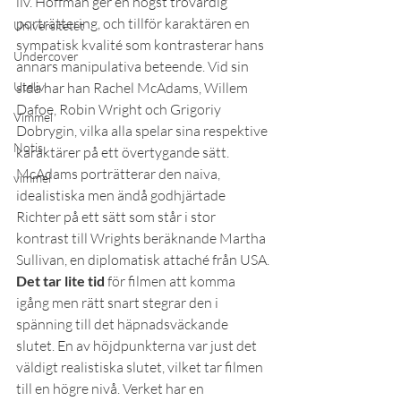
liv. Hoffman ger en högst trovärdig 
porträttering, och tillför karaktären en 
Universitetet
sympatisk kvalité som kontrasterar hans 
Undercover
annars manipulativa beteende. Vid sin 
Uteliv
sida har han Rachel McAdams, Willem 
Dafoe, Robin Wright och Grigoriy 
Vimmel
Dobrygin, vilka alla spelar sina respektive 
Notis
karaktärer på ett övertygande sätt. 
McAdams porträtterar den naiva, 
vimmel
idealistiska men ändå godhjärtade 
Richter på ett sätt som står i stor 
kontrast till Wrights beräknande Martha 
Sullivan, en diplomatisk attaché från USA.
Det tar lite tid
 för filmen att komma 
igång men rätt snart stegrar den i 
spänning till det häpnadsväckande 
slutet. En av höjdpunkterna var just det 
väldigt realistiska slutet, vilket tar filmen 
till en högre nivå. Verket har en 