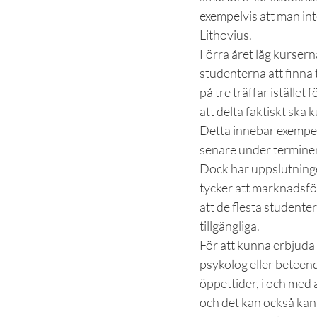
exempelvis att man int
Lithovius.
Förra året låg kursern
studenterna att finna 
på tre träffar istället
att delta faktiskt ska
Detta innebär exempelv
senare under termine
Dock har uppslutninge
tycker att marknadsföri
att de flesta studente
tillgängliga.
För att kunna erbjuda 
psykolog eller beteen
öppettider, i och med 
och det kan också känn