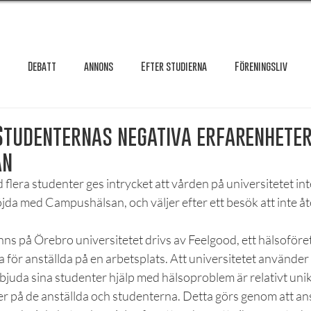
Debatt
annons
Efter studierna
Föreningsliv
Granskning
Intervju
International
Krönika
Le
Studenternas negativa erfarenheter
an
testar
Maxa studierna
Mat & hälsa
Örebro studentkår
 flera studenter ges intrycket att vården på universitetet inte
jda med Campushälsan, och väljer efter ett besök att inte å
Reportage
Recension
Styrelseval
Studentekonomi
s på Örebro universitetet drivs av Feelgood, ett hälsoföre
 för anställda på en arbetsplats. Att universitetet använder s
rbjuda sina studenter hjälp med hälsoproblem är relativt uni
jer på de anställda och studenterna. Detta görs genom att ans