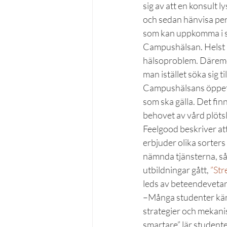
sig av att en konsult l
och sedan hänvisa perso
som kan uppkomma i sa
Campushälsan. Helst in
hälsoproblem. Däremot
man istället söka sig t
Campushälsans öppettid
som ska gälla. Det fi
behovet av vård plötsl
Feelgood beskriver att
erbjuder olika sorters
nämnda tjänsterna, s
utbildningar gått, 
”Str
leds av beteendevetar
–Många studenter känne
strategier och mekani
smartare” lär studente