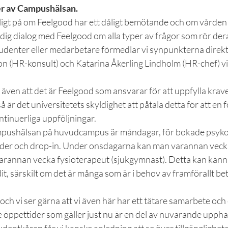
er av Campushälsan.
varligt på om Feelgood har ett dåligt bemötande och om vården 
ändig dialog med Feelgood om alla typer av frågor som rör de
tudenter eller medarbetare förmedlar vi synpunkterna direkt t
 (HR-konsult) och Katarina Åkerling Lindholm (HR-chef) via m
även att det är Feelgood som ansvarar för att uppfylla krav
 är det universitetets skyldighet att påtala detta för att en 
ntinuerliga uppföljningar.
pushälsan på huvudcampus är måndagar, för bokade psykol
tider och drop-in. Under onsdagarna kan man varannan vecka
rannan vecka fysioterapeut (sjukgymnast). Detta kan känn
 dit, särskilt om det är många som är i behov av framförallt b
 och vi ser gärna att vi även här har ett tätare samarbete och
öppettider som gäller just nu är en del av nuvarande upphan