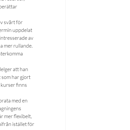
berättar 
v svårt för 
termin uppdelat 
 intresserade av 
na mer rullande. 
t återkomma 
elger att han 
t som har gjort 
 kurser finns 
 prata med en 
tagningens 
 mer flexibelt, 
rån istället för 