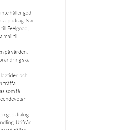
inte håller god 
ras uppdrag. När 
ill Feelgood, 
ail till 
en på vården, 
förändring ska 
ogtider, och 
 träffa 
as som få 
eteendevetar- 
 en god dialog 
dling. Utifrån 