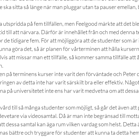
e ska sitta så länge när man pluggar utan ta pauser emellan, 
a utspridda på fem tillfällen, men Feelgood märkte att det ble
tid till att närvara. Därför är innehållet från och med denna 
 för de tidigare fem. För att möjliggöra att de studenter som är
 kunna göra det, så är planen för vårterminen att hålla kurser
is att missar man ett tillfälle, så kommer samma tillfälle at
n.
n på terminens kurser inte varit den förväntade och Peter d
ngen av detta inte har varit särskilt bra eller effektiv. Någo
rna på universitetet inte ens har varit medvetna om att dessa
vård till så många studenter som möjligt, så går det även att
devetare via videosamtal. Då är man inte begränsad till mot
att dessa samtal kan äga rum vilken vardag som helst. Detta är
as bättre och tryggare för studenter att kunna ta detta hemif