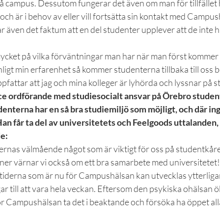
å campus. Dessutom fungerar det även om man för tillfället h
och är i behov av eller vill fortsätta sin kontakt med Campus
även det faktum att en del studenter upplever att de inte ha
ycket på vilka förväntningar man har när man först kommer ti
igt min erfarenhet så kommer studenterna tillbaka till oss 
pfattar att jag och mina kolleger är lyhörda och lyssnar på 
e ordförande med studiesocialt ansvar på Örebro student
udenterna har en så bra studiemiljö som möjligt, och där in
an får ta del av universitetets och Feelgoods uttalanden,
e:
nternas välmående något som är viktigt för oss på studentkår
r värnar vi också om ett bra samarbete med universitetet! 
tiderna som är nu för Campushälsan kan utvecklas ytterligar
till att vara hela veckan. Eftersom den psykiska ohälsan öka
ör Campushälsan ta det i beaktande och försöka ha öppet all