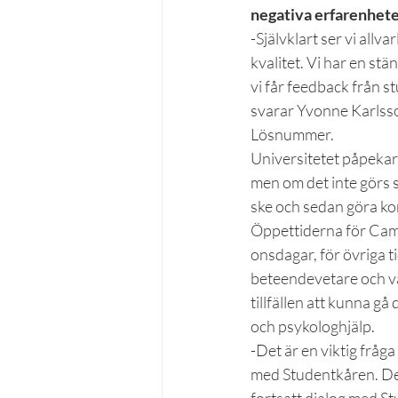
negativa erfarenhet
-Självklart ser vi all
kvalitet. Vi har en st
vi får feedback från s
svarar Yvonne Karlsson
Lösnummer.
Universitetet påpekar 
men om det inte görs så
ske och sedan göra ko
Öppettiderna för Cam
onsdagar, för övriga 
beteendevetare och va
tillfällen att kunna gå
och psykologhjälp.
-Det är en viktig fråga
med Studentkåren. De 