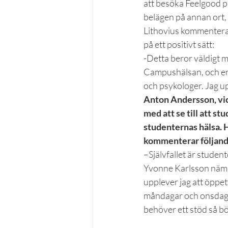
att besöka Feelgood p
belägen på annan ort, 
Lithovius kommenterar 
på ett positivt sätt:
-Detta beror väldigt m
Campushälsan, och enl
och psykologer. Jag up
Anton Andersson, vic
med att se till att st
studenternas hälsa. H
kommenterar följand
–Självfallet är stude
Yvonne Karlsson nämne
upplever jag att öppet
måndagar och onsdagar 
behöver ett stöd så b