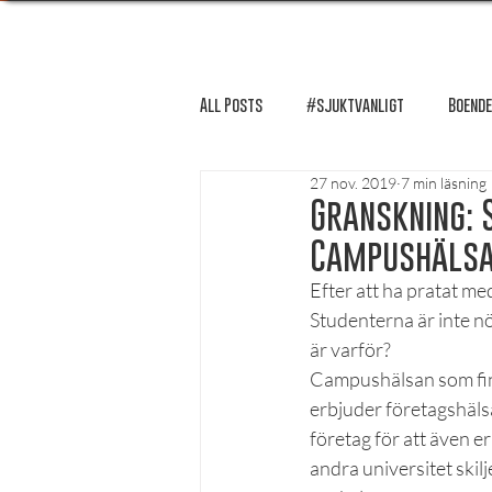
All Posts
#sjuktvanligt
Boende
27 nov. 2019
7 min läsning
FUM-rapport
Händer i Örebro
Granskning: 
Campushäls
Lösnummer tipsar
Lösnummer 
Efter att ha pratat med
Studenterna är inte nö
är varför?
Psykologi
Podcast - Studentliv
Campushälsan som finn
erbjuder företagshälsa
företag för att även e
Studentens bekännelse
andra universitet skil