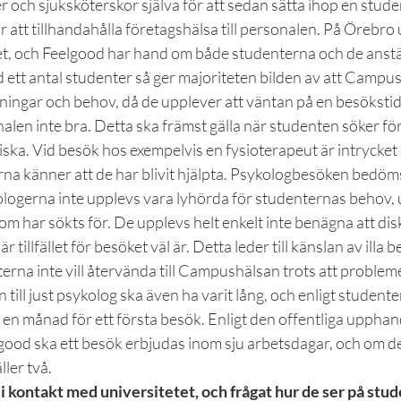
 och sjuksköterskor själva för att sedan sätta ihop en stud
 att tillhandahålla företagshälsa till personalen. På Örebro u
get, och Feelgood har hand om både studenterna och de anstä
d ett antal studenter så ger majoriteten bilden av att Campus
ningar och behov, då de upplever att väntan på en besökstid 
len inte bra. Detta ska främst gälla när studenten söker för
iska. Vid besök hos exempelvis en fysioterapeut är intrycket i
rna känner att de har blivit hjälpta. Psykologbesöken bedöm
ologerna inte upplevs vara lyhörda för studenternas behov, 
t som har sökts för. De upplevs helt enkelt inte benägna att d
 tillfället för besöket väl är. Detta leder till känslan av illa 
nterna inte vill återvända till Campushälsan trots att problem
n till just psykolog ska även ha varit lång, och enligt studente
ll en månad för ett första besök. Enligt den offentliga uppha
good ska ett besök erbjudas inom sju arbetsdagar, och om de
ler två.
 kontakt med universitetet, och frågat hur de ser på stu