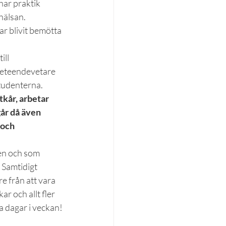
ar praktik 
hälsan.
r blivit bemötta 
ll 
beteendevetare 
studenterna.
kår, arbetar 
går då även 
 och 
en och som 
Samtidigt 
e från att vara 
r och allt fler 
a dagar i veckan!