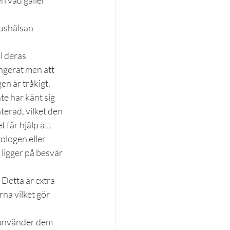
n vad gäller 
pushälsan 
l deras 
ngerat men att 
en är tråkigt, 
te har känt sig 
terad, vilket den 
 får hjälp att 
ologen eller 
ligger på besvär 
Detta är extra 
na vilket gör 
d använder dem 