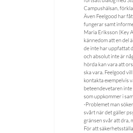
fortsatt dialog med St
Campushälsan, förkla
Även Feelgood har fått
fungerar samt informe
Maria Eriksson (Key A
kännedom att en del är
de inte har uppfattat d
och absolut inte är någ
hörda kan vara att orsa
ska vara. Feelgood vill
kontakta exempelvis vå
beteendevetaren inte 
som uppkommer i samba
-Problemet man söker f
svårt när det gäller 
gränsen svår att dra,
För att säkerhetsställ