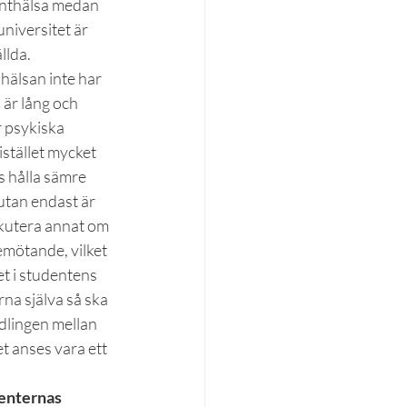
enthälsa medan 
niversitet är 
llda.
hälsan inte har 
är lång och 
 psykiska 
stället mycket 
s hålla sämre 
utan endast är 
iskutera annat om 
bemötande, vilket 
et i studentens 
rna själva så ska 
ndlingen mellan 
t anses vara ett 
denternas 