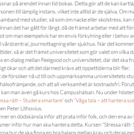
yssnar på ärendet innan tid bokas. Detta gör att de kan kartlä
nen till lämplig instans, vilket inte alltid är de själva. Om 
mband med studier, så som öm nacke eller skolstress, kan ma
nan det har gått för långt, då de främst arbetar med att fö
 om man exempelvis har en envis förkylning eller i behov av
ill vårdcentral, jourmottagning eller sjukhus. När det kommer t
er, så är det främst universitetet som gör valet om vilka da
nns en dialog mellan Feelgood och universitetet, där det ska
igt ökar och att det därmed krävs att öppettiderna blir fler.
 de försöker nå ut till och uppmärksamma universitetets stu
 hälsofrämjande, och att all verksamhet är kostnadsfri. Förut
å kan man även gå kurs hos Campushälsan. Nu under hösten 
essa rätt – Studera smartare”
 och 
”Våga tala – att hantera sc
en Peter Lithovius.
r en dödskänsla inför att prata inför folk, och den ena av 
smer inför hur man ska hantera detta. Kursen “Stressa rätt- 
rna hur de ska finna en bra balans mellan krav och deras egn