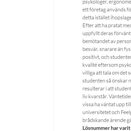
psykologer, ergonomer
ett företag används för
detta istället ihopsla
Efter att ha pratat me
uppfyllt deras förvänt
bemötandet av persona
besvär, snarare än fys
positivt, och studente
kvalité eftersom psyk
villiga att tala om de
studenten så önskar när
resulterar i att stude
liv kvarstår. Väntetide
vissa ha väntat upp ti
universitetet och Feel
brådskande ärende gäl
Lösnummer har varit i