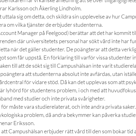
udentkåren får vi kanske anledning att se över tillgänglighete
rar Karlsson och Åkerling Lindholm.
 uttala sig om detta, och skildra sin upplevelse av hur Cam
ra om vilka tjänster de erbjuder studenterna.
ccount Manager på Feelgood) berättar att det har kommit til
enden där universitetets personal har sökt vård inte har fu
etta när det gäller studenter. De poängterar att detta verklig
ot som får uppstå. En förklaring till varför vissa studenter in
ken till att de sökt sig till Campushälsan inte varit studierela
 poängtera att studenterna absolut inte avfärdas, utan istället
rdcentral för vidare stöd. Då kan det upplevas som att psyk
är lyhörd för studentens problem, i och med att huvudfokus 
nd med studier och inte privata svårigheter.
ör måste vara studierelaterat, och inte andra privata saker. 
psykologiska problem, då andra bekymmer kan påverka studier
 menar Eriksson.
a att Campushälsan erbjuder rätt vård till den som bokar ti