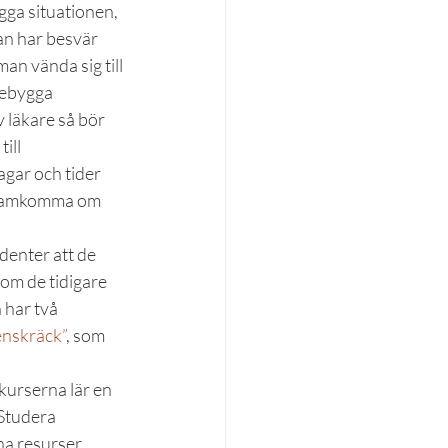
gga situationen, 
man har besvär 
n vända sig till 
rebygga 
 läkare så bör 
ill 
gar och tider 
 framkomma om 
denter att de 
om de tidigare 
har två 
enskräck”
, som 
kurserna lär en 
Studera 
a resurser, 