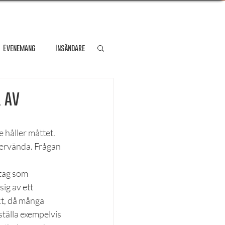
Evenemang
Insändare
dare
Kultur
 av
Personporträtt
 håller måttet. 
tervända. Frågan 
Resa
tag som 
ig av ett 
kt, då många 
tälla exempelvis 