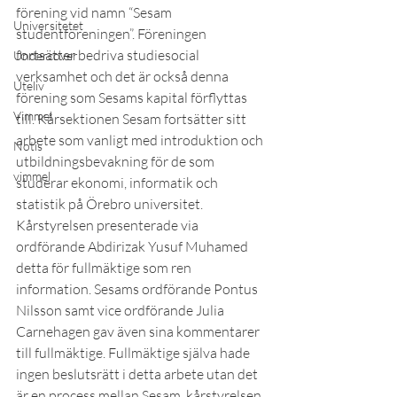
förening vid namn “Sesam 
Universitetet
studentföreningen”. Föreningen 
fortsätter bedriva studiesocial 
Undercover
verksamhet och det är också denna 
Uteliv
förening som Sesams kapital förflyttas 
Vimmel
till. Kårsektionen Sesam fortsätter sitt 
arbete som vanligt med introduktion och 
Notis
utbildningsbevakning för de som 
vimmel
studerar ekonomi, informatik och 
statistik på Örebro universitet.
Kårstyrelsen presenterade via 
ordförande Abdirizak Yusuf Muhamed 
detta för fullmäktige som ren 
information. Sesams ordförande Pontus 
Nilsson samt vice ordförande Julia 
Carnehagen gav även sina kommentarer 
till fullmäktige. Fullmäktige själva hade 
ingen beslutsrätt i detta arbete utan det 
är en process mellan Sesam, kårstyrelsen 