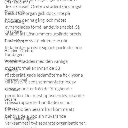
Efter studierna
Teknikhuset. Örebro studentkårs högst 
Föreningsliv
beslutade organ gick dock inte på 
högvarv denna gång, och mötet 
Evenemang
avhandlades förhållandevis snabbt. Så 
Insändare
snabbt att Lösnummers utsände precis 
hann få upp systemkameran när 
FUM-rapport
ledamöterna reste sig och packade ihop 
Händer i Örebro
för dagen. 
Granskning
Mötet inleddes med den vanliga 
mötesformalian innan de 33 
Intervju
röstberättigade ledamöterna fick lyssna 
International
till kårstyrelsens sammanfattning av 
dess rapporter från de föregående 
Krönika
perioden. Det mest uppseendeväckande 
Ledare
i dessa rapporter handlade om hur 
Kultur
kårsektionen Sesam kan komma att 
behöva dela upp sin nuvarande 
Lösnummer tipsar
verksamhet i två separata organisationer.