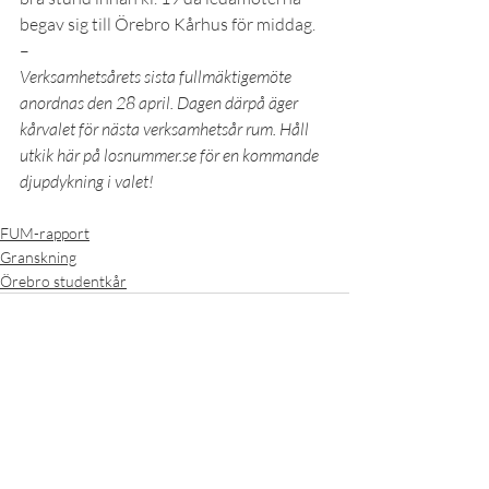
begav sig till Örebro Kårhus för middag.
–
Verksamhetsårets sista fullmäktigemöte 
anordnas den 28 april. Dagen därpå äger 
kårvalet för nästa verksamhetsår rum. Håll 
utkik här på losnummer.se för en kommande 
djupdykning i valet!
FUM-rapport
Granskning
Örebro studentkår
Senaste inlägg
Visa alla