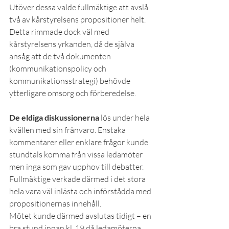
Utöver dessa valde fullmäktige att avslå 
två av kårstyrelsens propositioner helt. 
Detta rimmade dock väl med 
kårstyrelsens yrkanden, då de själva 
ansåg att de två dokumenten 
(kommunikationspolicy och 
kommunikationsstrategi) behövde 
ytterligare omsorg och förberedelse.
De eldiga diskussionerna
 lös under hela 
kvällen med sin frånvaro. Enstaka 
kommentarer eller enklare frågor kunde 
stundtals komma från vissa ledamöter 
men inga som gav upphov till debatter. 
Fullmäktige verkade därmed i det stora 
hela vara väl inlästa och införstådda med 
propositionernas innehåll.
Mötet kunde därmed avslutas tidigt – en 
bra stund innan kl. 19 då ledamöterna 