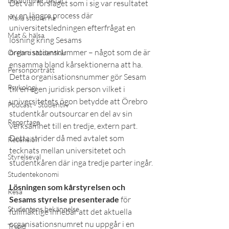
Lösnummer testar
Det var förslaget som i sig var resultatet 
av en längre process där 
Maxa studierna
universitetsledningen efterfrågat en 
Mat & hälsa
lösning kring Sesams 
organisationsnummer – något som de är 
Örebro studentkår
ensamma bland kårsektionerna att ha. 
Personporträtt
Detta organisationsnummer gör Sesam 
Psykologi
till en egen juridisk person vilket i 
universitetets ögon betydde att Örebro 
Podcast - Studentliv
studentkår outsourcar en del av sin 
Reportage
verksamhet till en tredje, extern part. 
Detta strider då med avtalet som 
Recension
tecknats mellan universitetet och 
Styrelseval
studentkåren där inga tredje parter ingår.
Studentekonomi
Lösningen som kårstyrelsen och 
Resa
Sesams styrelse presenterade
 för 
Studentens bekännelse
fullmäktige innebar att det aktuella 
organisationsnumret nu uppgår i en 
Trend