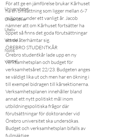
För att ge en jämförelse brukar Kårhuset 
Universitetet
ha en omsättning som ligger mellan 6-7 
miljoner under ett vanligt år. Jacob 
Undercover
nämner att om Kårhuset fortsätter ha 
Uteliv
öppet så finns det goda förutsättningar 
att de återhämtar sig.
Vimmel
ÖREBRO STUDENTKÅR
Notis
Örebro studentkår lade upp en ny 
vimmel
verksamhetsplan och budget för 
verksamhetsåret 22/23. Budgeten anges 
se väldigt lika ut och men har en ökning i 
till exempel bidragen till kårsektionerna. 
Verksamhetsplanen innehåller bland 
annat ett nytt politiskt mål inom 
utbildningspolitiska frågor där 
förutsättningar för doktorander vid 
Örebro universitet ska undersökas. 
Budget och verksamhetsplan bifalls av 
fullmäktige.