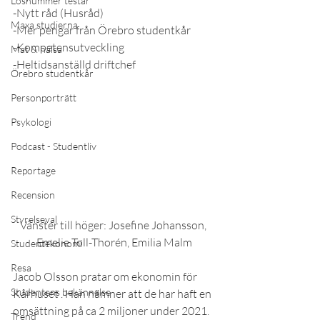
Lösnummer testar
-Nytt råd (Husråd)
Maxa studierna
-Mer pengar från Örebro studentkår
-Kompetensutveckling
Mat & hälsa
-Heltidsanställd driftchef
Örebro studentkår
Personporträtt
Psykologi
Podcast - Studentliv
Reportage
Recension
Styrelseval
Vänster till höger: Josefine Johansson, 
Emelie Toll-Thorén, Emilia Malm
Studentekonomi
Resa
Jacob Olsson pratar om ekonomin för 
Studentens bekännelse
Kårhuset . Han nämner att de har haft en 
omsättning på ca 2 miljoner under 2021. 
Trend