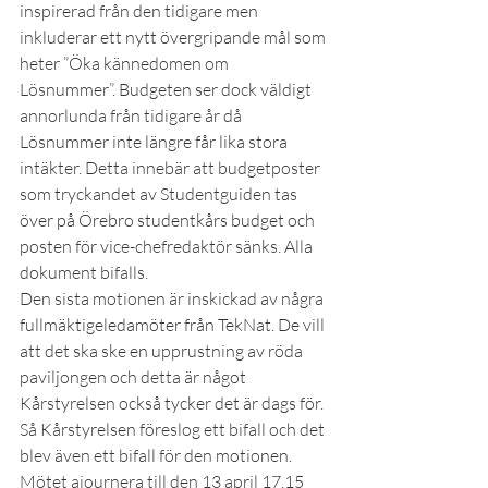
inspirerad från den tidigare men 
inkluderar ett nytt övergripande mål som 
heter ”Öka kännedomen om 
Lösnummer”. Budgeten ser dock väldigt 
annorlunda från tidigare år då 
Lösnummer inte längre får lika stora 
intäkter. Detta innebär att budgetposter 
som tryckandet av Studentguiden tas 
över på Örebro studentkårs budget och 
posten för vice-chefredaktör sänks. Alla 
dokument bifalls.
Den sista motionen är inskickad av några 
fullmäktigeledamöter från TekNat. De vill 
att det ska ske en upprustning av röda 
paviljongen och detta är något 
Kårstyrelsen också tycker det är dags för. 
Så Kårstyrelsen föreslog ett bifall och det 
blev även ett bifall för den motionen.
Mötet ajournera till den 13 april 17.15 