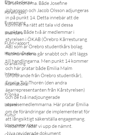
Efter studierna
kårsektionerna. Både Josefine 
Johansson och Jacob Olsson adjungeras 
Föreningsliv
in på punkt 14. Detta innebär att de 
Evenemang
kommer ha rätt att tala vid dessa 
punkter. Både två är medlemmar i 
Insändare
styrelsen i ÖKAB (Örebro Kårresturang 
FUM-rapport
AB) som är Örebro studentkårs bolag.
Händer i Örebro
Rutinärendena går snabbt och  allt läggs 
till handlingarna. Men punkt 14 kommer 
Granskning
och här pratar både Emilia Malm 
Intervju
(ordförande från Örebro studentkår), 
Emelie Toll-Thorén (den andra 
International
ägarrepresentanten från Kårstyrelsen) 
Krönika
och de två inadjoungerade 
styrelsemedlemmarna. Här pratar Emilia 
Ledare
om de förändringar de implementerat för 
Kultur
att långsiktigt säkerställa engagemang. 
Lösnummer tipsar
Nedanför radar vi upp de nämnt.
-Nya reviderade dokument