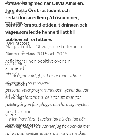
Efter studierna
roman. Häng med när Olivia Alhällen, 
före detta Örebrostudent och 
Föreningsliv
redaktionsmedlem på Lösnummer, 
Evenemang
berättar om studietiden, tidningen och 
vägen som ledde henne till att bli 
Insändare
publicerad författare.
FUM-rapport
När jag träffar Olivia, som studerade i 
Händer i Örebro
Örebro mellan 2015 och 2018, 
reflekterar hon positivt över sin 
Granskning
studietid. 
Intervju
– Tiden går väldigt fort inser man såhär i 
efterhand. Jag pluggade 
International
personalvetarprogrammet och tycker det var 
Krönika
en väldigt lärorik tid, dels för att man för 
första gången fick plugga och lära sig mycket,
Ledare
berättar hon. 
Kultur
– 
Men framförallt tycker jag att det jag bär 
Lösnummer tipsar
med mig idag är de vänner jag fick och de mer 
roliga upplevelserna som att hänga mycket 