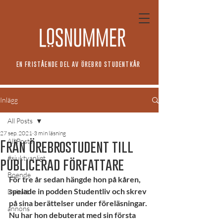
EN FRISTÅENDE DEL AV ÖREBRO STUDENTKÅR
Inlägg
All Posts
27 sep. 2021
3 min läsning
All Posts
Från Örebrostudent till
#sjuktvanligt
publicerad författare
Boende
För tre år sedan hängde hon på kåren, 
spelade in podden Studentliv och skrev 
Debatt
på sina berättelser under föreläsningar. 
annons
Nu har hon debuterat med sin första 