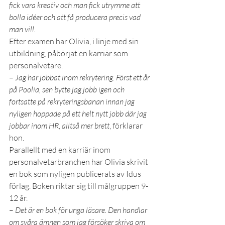
fick vara kreativ och man fick utrymme att 
bolla idéer och att få producera precis vad 
man vill.
Efter examen har Olivia, i linje med sin 
utbildning, påbörjat en karriär som 
personalvetare.    
– 
Jag har jobbat inom rekrytering. Först ett år 
på Poolia, sen bytte jag jobb igen och 
fortsatte på rekryteringsbanan innan jag 
nyligen hoppade på ett helt nytt jobb där jag 
jobbar inom HR, alltså mer brett
, förklarar 
hon.
Parallellt med en karriär inom 
personalvetarbranchen har Olivia skrivit 
en bok som nyligen publicerats av Idus 
förlag. Boken riktar sig till målgruppen 9-
12 år. 
– 
Det är en bok för unga läsare. Den handlar 
om svåra ämnen som jag försöker skriva om 