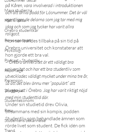
Lösnummer testar
på Kåren, vara involverad i introduktionen 
Maxa studierna
och att driva podd för Lösnummer. Det är väl 
egentligen de delarna som jag tar med mig 
Mat & hälsa
idag och som jag tycker har varit allra 
Örebro studentkår
roligast.
Personporträtt
Hon ser leendes tillbaka på sin tid på 
Örebro universitet och konstaterar att 
Psykologi
hon gjorde ett bra val. 
Podcast - Studentliv
– 
Örebro universitet är ett väldigt bra 
universitet och har ett bra studentliv som 
Reportage
utvecklades väldigt mycket under mina tre år, 
Recension
så att det blev ännu mer “populärt” att 
plugga just i Örebro. Jag har varit riktigt nöjd 
Styrelseval
med min studenttid där.
Studentekonomi
Under sin studietid drev Olivia, 
Resa
tillsammans med sin kompis, podden 
Studentliv som behandlade ämnen som 
Studentens bekännelse
rörde livet som student. De fick idén om 
Trend