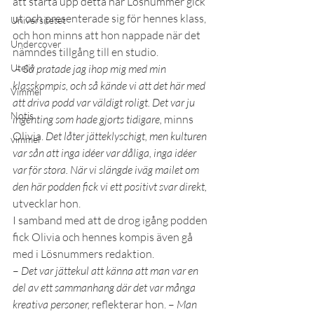
att starta upp detta när Lösnummer gick 
ut och presenterade sig för hennes klass, 
Universitetet
och hon minns att hon nappade när det 
Undercover
nämndes tillgång till en studio.
Uteliv
 – 
Så pratade jag ihop mig med min 
klasskompis, och så kände vi att det här med 
Vimmel
att driva podd var väldigt roligt. Det var ju 
Notis
ingenting som hade gjorts tidigare,
 minns 
Olivia. 
Det låter jätteklyschigt, men kulturen 
vimmel
var sån att inga idéer var dåliga, inga idéer 
var för stora. När vi slängde iväg mailet om 
den här podden fick vi ett positivt svar direkt, 
utvecklar hon.
I samband med att de drog igång podden 
fick Olivia och hennes kompis även gå 
med i Lösnummers redaktion. 
– 
Det var jättekul att känna att man var en 
del av ett sammanhang där det var många 
kreativa personer,
 reflekterar hon. – 
Man 