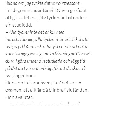
ibland om jag tyckte det var ointressant.
Till dagens studenter vill Olivia ge rådet 
att göra det en själv tycker är kul under 
sin studietid. 
– 
Alla tycker inte det är kul med 
introduktionen, alla tycker inte det är kul att 
hänga på kåren och alla tycker inte att det är 
kul att engagera sig i olika föreningar. Gör det 
du vill göra under din studietid och lägg tid 
på det du tycker är viktigt för att du ska må 
bra
, säger hon. 
Hon konstaterar även, tre år efter sin 
examen, att allt ändå blir bra i slutändan. 
Hon avslutar: 
– 
Jag tycker inte att man ska fundera så 
mycket på framtiden, utan det löser sig. 
Faktiskt.
_______________________________________________
_______________________________________________