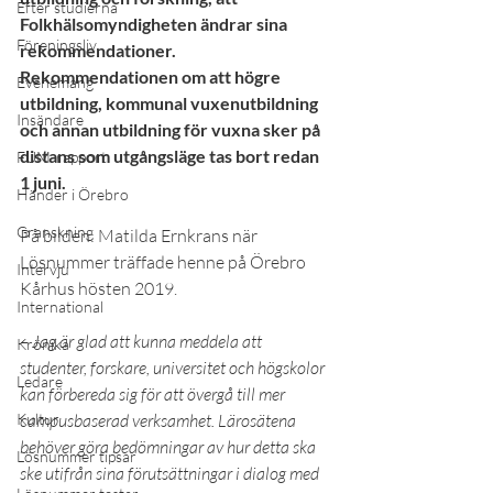
Efter studierna
Folkhälsomyndigheten ändrar sina 
Föreningsliv
rekommendationer. 
Rekommendationen om att högre 
Evenemang
utbildning, kommunal vuxenutbildning 
Insändare
och annan utbildning för vuxna sker på 
distans som utgångsläge tas bort redan 
FUM-rapport
1 juni.
Händer i Örebro
Granskning
På bilden: Matilda Ernkrans när 
Lösnummer träffade henne på Örebro 
Intervju
Kårhus hösten 2019.
International
– Jag är glad att kunna meddela att 
Krönika
studenter, forskare, universitet och högskolor 
Ledare
kan förbereda sig för att övergå till mer 
Kultur
campusbaserad verksamhet. Lärosätena 
behöver göra bedömningar av hur detta ska 
Lösnummer tipsar
ske utifrån sina förutsättningar i dialog med 