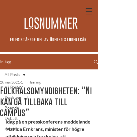
EN FRISTÅENDE DEL AV ÖREBRO STUDENTKÅR
Inlägg
All Posts
28 maj 2021
1 min läsning
All Posts
Folkhälsomyndigheten: ”Ni
#sjuktvanligt
kan gå tillbaka till
Boende
campus”
Debatt
Idag på en presskonferens meddelande 
annons
Matilda Ernkrans, minister för högre 
utbildning och forskning, att 