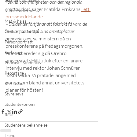
Lösnummer testar
Folkhälsomyndigheten och det regionala 
smittskyddet, 
säger Matilda Ernkrans 
i ett 
Maxa studierna
pressmeddelande.
Mat & hälsa
– Studenter förtjänar att faktiskt få vara de 
som är först att få sina arbetsplatser 
Örebro studentkår
öppnade igen,
 sa ministern på en 
Personporträtt
presskonferens på fredagsmorgonen.
Psykologi
Hur förbereder sig då Örebro 
universitet? Håll utkik efter en längre 
Podcast - Studentliv
intervju med rektor Johan Schnürer 
Reportage
nästa vecka. Vi pratade länge med 
honom om bland annat universitetets 
Recension
planer för hösten!
Styrelseval
Studentekonomi
Resa
Studentens bekännelse
Trend