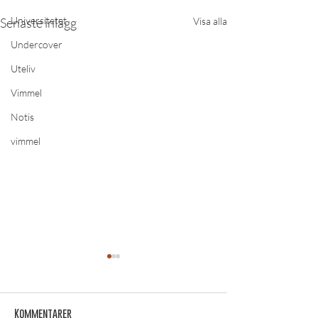
Universitetet
Senaste inlägg
Visa alla
Undercover
Uteliv
Vimmel
Notis
vimmel
Kommentarer