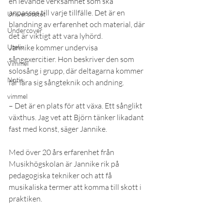
en levande verksamhet som ska 
anpassas till varje tillfälle. Det är en 
Universitetet
blandning av erfarenhet och material, där 
Undercover
det är viktigt att vara lyhörd.
Uteliv
Jannike kommer undervisa 
sångexercitier. Hon beskriver den som 
Vimmel
solosång i grupp, där deltagarna kommer 
Notis
får lära sig sångteknik och andning.
vimmel
– Det är en plats för att växa. Ett sånglikt 
växthus. Jag vet att Björn tänker likadant 
fast med konst, säger Jannike.
Med över 20 års erfarenhet från 
Musikhögskolan är Jannike rik på 
pedagogiska tekniker och att få 
musikaliska termer att komma till skott i 
praktiken.