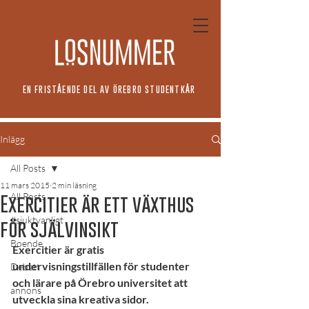
EN FRISTÅENDE DEL AV ÖREBRO STUDENTKÅR
Inlägg
All Posts
11 mars 2015
2 min läsning
All Posts
Exercitier är ett växthus
#sjuktvanligt
för självinsikt
Boende
Exercitier är gratis 
undervisningstillfällen för studenter 
Debatt
och lärare på Örebro universitet att 
annons
utveckla sina kreativa sidor.