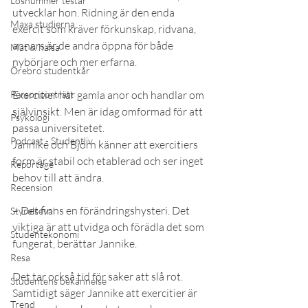
Lösnummer testar
utvecklar hon. Ridning är den enda 
Maxa studierna
exercit som kräver förkunskap, ridvana, 
annars är de andra öppna för både 
Mat & hälsa
nybörjare och mer erfarna.
Örebro studentkår
Personporträtt
Exercitier har gamla anor och handlar om 
självinsikt. Men är idag omformad för att 
Psykologi
passa universitetet.
Podcast - Studentliv
Jannike och Björn känner att exercitiers 
form är stabil och etablerad och ser inget 
Reportage
behov till att ändra.
Recension
– Det finns en förändringshysteri. Det 
Styrelseval
viktiga är att utvidga och förädla det som 
Studentekonomi
fungerat, berättar Jannike.
Resa
Det tar också tid för saker att slå rot. 
Studentens bekännelse
Samtidigt säger Jannike att exercitier är 
Trend