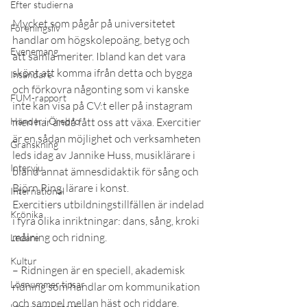
Efter studierna
Mycket som pågår på universitetet 
Föreningsliv
handlar om högskolepoäng, betyg och 
Evenemang
att samla meriter. Ibland kan det vara 
skönt att komma ifrån detta och bygga 
Insändare
och förkovra någonting som vi kanske 
FUM-rapport
inte kan visa på CV:t eller på instagram 
Händer i Örebro
men har ändå fått oss att växa. Exercitier 
är en sådan möjlighet och verksamheten 
Granskning
leds idag av Jannike Huss, musiklärare i 
Intervju
bland annat ämnesdidaktik för sång och 
Björn Ring, lärare i konst.
International
Exercitiers utbildningstillfällen är indelad 
Krönika
i fyra olika inriktningar: dans, sång, kroki 
målning och ridning.
Ledare
Kultur
– Ridningen är en speciell, akademisk 
Lösnummer tipsar
ridning som handlar om kommunikation 
och sampel mellan häst och riddare, 