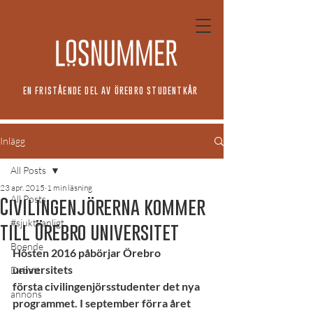
EN FRISTÅENDE DEL AV ÖREBRO STUDENTKÅR
Inlägg
All Posts
23 apr. 2015
1 min läsning
All Posts
Civilingenjörerna kommer
#sjuktvanligt
till Örebro universitet
Boende
Hösten 2016 påbörjar Örebro 
universitets 
Debatt
första civilingenjörsstudenter det nya 
annons
programmet. I september förra året 