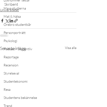
Lösnummer testar
Skribent
Maxa studierna
Universitetet
Mat & hälsa
Örebro studentkår
Personporträtt
Psykologi
Senaste inlägg
Visa alla
Podcast - Studentliv
Reportage
Recension
Styrelseval
Studentekonomi
Resa
Studentens bekännelse
Trend