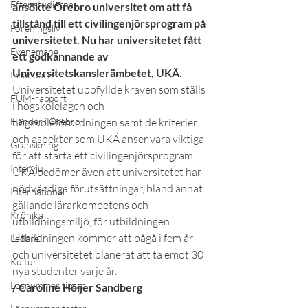
Efter studierna
ansökte Örebro universitet om att få 
tillstånd till ett civilingenjörsprogram på 
Föreningsliv
universitetet. Nu har universitetet fått 
Evenemang
ett godkännande av 
Universitetskanslerämbetet, UKÄ.
Insändare
Universitetet uppfyllde kraven som ställs 
FUM-rapport
i högskolelagen och 
Händer i Örebro
högskoleförordningen samt de kriterier 
och aspekter som UKÄ anser vara viktiga 
Granskning
för att starta ett civilingenjörsprogram. 
Intervju
UKÄ bedömer även att universitetet har 
nödvändiga förutsättningar, bland annat 
International
gällande lärarkompetens och 
Krönika
utbildningsmiljö, för utbildningen. 
Utbildningen kommer att pågå i fem år 
Ledare
och universitetet planerat att ta emot 30 
Kultur
nya studenter varje år.
Lösnummer tipsar
/ Caroline Höijer Sandberg