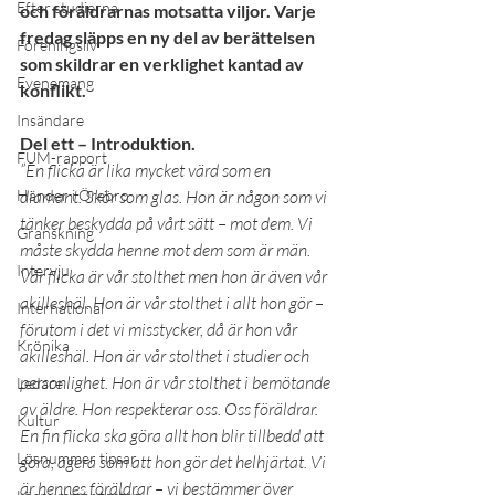
Efter studierna
och föräldrarnas motsatta viljor. Varje 
fredag släpps en ny del av berättelsen 
Föreningsliv
som skildrar en verklighet kantad av 
Evenemang
konflikt. 
Insändare
Del ett – Introduktion.
FUM-rapport
”En flicka är lika mycket värd som en 
Händer i Örebro
diamant. Skör som glas. Hon är någon som vi 
tänker beskydda på vårt sätt – mot dem. Vi 
Granskning
måste skydda henne mot dem som är män. 
Intervju
Vår flicka är vår stolthet men hon är även vår 
akilleshäl. Hon är vår stolthet i allt hon gör – 
International
förutom i det vi misstycker, då är hon vår 
Krönika
akilleshäl. Hon är vår stolthet i studier och 
personlighet. Hon är vår stolthet i bemötande 
Ledare
av äldre. Hon respekterar oss. Oss föräldrar. 
Kultur
En fin flicka ska göra allt hon blir tillbedd att 
Lösnummer tipsar
göra, agera som att hon gör det helhjärtat. Vi 
är hennes föräldrar – vi bestämmer över 