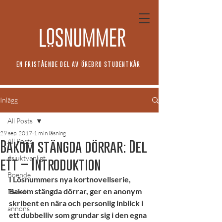
EN FRISTÅENDE DEL AV ÖREBRO STUDENTKÅR
Inlägg
All Posts
29 sep. 2017
1 min läsning
All Posts
Bakom stängda dörrar: Del
#sjuktvanligt
ett – Introduktion
Boende
I Lösnummers nya kortnovellserie, 
Bakom stängda dörrar, ger en anonym 
Debatt
skribent en nära och personlig inblick i 
annons
ett dubbelliv som grundar sig i den egna 