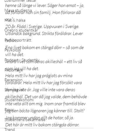
Lösnummer testar
henne så länge vi lever. Säger hon emot – ja, 
Maxa studierna
då förlorar hon sin familj. Hon förlorar då 
oss.”
Mat & hälsa
20 år. Född i Sverige. Uppvuxen i Sverige. 
Örebro studentkår
Utländsk bakgrund. Strikta föräldrar. Lever 
Personporträtt
två liv.
Ena livet bakom en stängd dörr – så som de 
Psykologi
vill ha det.
Podcast - Studentliv
Andra livet som deras akilleshäl – ett liv så 
som jag vill ha det.
Reportage
Hela mitt liv har jag präglats av mina 
Recension
föräldrar. Hela mitt liv har jag försökt vara 
den jag inte är. Jag ville inte vara deras 
Styrelseval
akilleshäl. Det var då jag valde, dem behövde 
Studentekonomi
inte veta allt om mig. Inom snar framtid blev 
Resa
jag den bästa lögnaren jag känner till. Stolt? 
Jag kommer undan allt de hatar, så ja.
Studentens bekännelse
Det här är mitt liv bakom stängda dörrar.
Trend