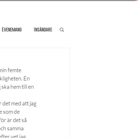
Evenemang
Insändare
dare
Kultur
min femte 
kligheten. En 
Personporträtt
ska hem till en 
 det med att jag 
Resa
de som de 
ör är det så 
 och samma 
fter vet jag 