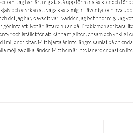
er om. Jag har lärt mig att stå upp för mina åsikter och för det
mig själv och styrkan att våga kasta mig in i äventyr och nya upp
 och det jag har, oavsett var i världen jag befinner mig. Jag vet
 gör inte att livet är lättare nu än då. Problemen ser bara lit
tyr och istället för att känna mig liten, ensam och ynklig i en
d i miljoner bitar. Mitt hjärta är inte längre samlat på en enda
lla möjliga olika länder. Mitt hem är inte längre endast en lit