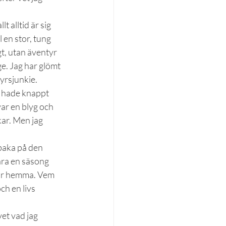
 alltid är sig 
l en stor, tung 
t, utan äventyr 
e. Jag har glömt 
tyrsjunkie.
g hade knappt 
var en blyg och 
ar. Men jag 
lbaka på den 
ara en säsong 
 år hemma. Vem 
h en livs 
et vad jag 