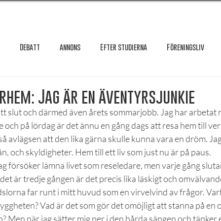
Debatt
annons
Efter studierna
Föreningsliv
Granskning
Intervju
International
Krönika
Le
hem: Jag är en äventyrsjunkie
tt slut och därmed även årets sommarjobb. Jag har arbetat 
och på lördag är det ännu en gång dags att resa hem till ver
testar
Maxa studierna
Mat & hälsa
Örebro studentkår
å avlägsen att den lika gärna skulle kunna vara en dröm. Jag 
n, och skyldigheter. Hem till ett liv som just nu är på paus.
ag försöker lämna livet som reseledare, men varje gång slutar
Reportage
Recension
Styrelseval
Studentekonomi
t det är tredje gången är det precis lika läskigt och omvälvan
slorna far runt i mitt huvud som en virvelvind av frågor. Varf
 tryggheten? Vad är det som gör det omöjligt att stanna på en
ro? Men när jag sätter mig ner i den hårda sängen och tänker e