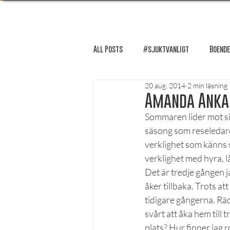
All Posts
#sjuktvanligt
Boende
20 aug. 2014
2 min läsning
FUM-rapport
Händer i Örebro
Amanda Ankar
Sommaren lider mot si
säsong som reseledare 
Lösnummer tipsar
Lösnummer 
verklighet som känns s
verklighet med hyra, lå
Det är tredje gången j
Psykologi
Podcast - Studentliv
åker tillbaka. Trots at
tidigare gångerna. Räd
svårt att åka hem till
Studentens bekännelse
plats? Hur finner jag 