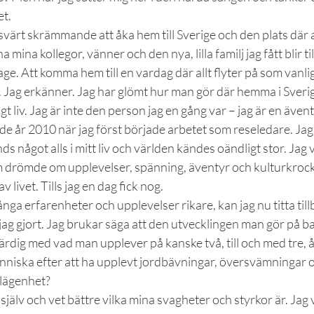
et.
värt skrämmande att åka hem till Sverige och den plats där allt
a mina kollegor, vänner och den nya, lilla familj jag fått blir til
ge. Att komma hem till en vardag där allt flyter på som vanlig
 Jag erkänner. Jag har glömt hur man gör där hemma i Sverig
gt liv. Jag är inte den person jag en gång var – jag är en även
ade år 2010 när jag först började arbetet som reseledare. Ja
nds något alls i mitt liv och världen kändes oändligt stor. Jag 
om drömde om upplevelser, spänning, äventyr och kulturkrock
v livet. Tills jag en dag fick nog.
nga erfarenheter och upplevelser rikare, kan jag nu titta til
jag gjort. Jag brukar säga att den utvecklingen man gör på b
värdig med vad man upplever på kanske två, till och med tre,
nniska efter att ha upplevt jordbävningar, översvämningar oc
 lägenhet?
själv och vet bättre vilka mina svagheter och styrkor är. Jag v