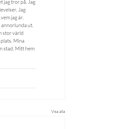
 jag tror på. Jag 
levelser. Jag 
 vem jag är.
e annorlunda ut. 
 stor värld 
 plats. Mina 
en stad. Mitt hem 
Visa alla