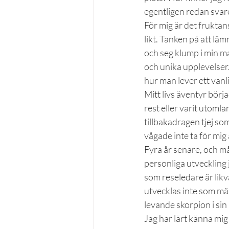
egentligen redan svar
För mig är det fruktans
likt. Tanken på att lämn
och seg klump i min ma
och unika upplevelser.
hur man lever ett vanli
Mitt livs äventyr börj
rest eller varit utomla
tillbakadragen tjej s
vågade inte ta för mig a
Fyra år senare, och må
personliga utveckling 
som reseledare är lik
utvecklas inte som mä
levande skorpion i sin
Jag har lärt känna mig 