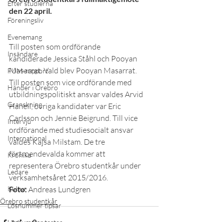
Efter studierna
den 22 april.
Föreningsliv
Evenemang
Till posten som ordförande 
Insändare
kandiderade Jessica Ståhl och Pooyan 
Masarrat. Vald blev Pooyan Masarrat. 
FUM-rapport
Till posten som vice ordförande med 
Händer i Örebro
utbildningspolitiskt ansvar valdes Arvid 
Granskning
Hanell, övriga kandidater var Eric 
Carlsson och Jennie Beigrund. Till vice 
Intervju
ordförande med studiesocialt ansvar 
International
valdes Kajsa Milstam. De tre 
förtroendevalda kommer att 
Krönika
representera Örebro studentkår under 
Ledare
verksamhetsåret 2015/2016.
Kultur
Foto:
 Andreas Lundgren
Örebro studentkår
Lösnummer tipsar