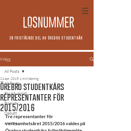
EN FRISTÅENDE DEL AV ÖREBRO STUDENTKÅR
Inlägg
All Posts
24 apr. 2015
1 min läsning
All Posts
Örebro studentkårs
#sjuktvanligt
representanter för
Boende
2015/2016
Debatt
Tre representanter för 
annons
verksamhetsåret 2015/2016 valdes på 
Örebro studentkårs fullmäktigemöte 