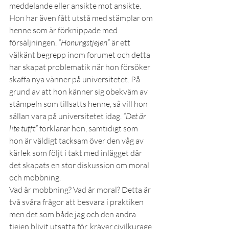
meddelande eller ansikte mot ansikte. 
Hon har även fått utstå med stämplar om 
henne som är förknippade med 
försäljningen. 
“Honungstjejen”
 är ett 
välkänt begrepp inom forumet och detta 
har skapat problematik när hon försöker 
skaffa nya vänner på universitetet. På 
grund av att hon känner sig obekväm av 
stämpeln som tillsatts henne, så vill hon 
sällan vara på universitetet idag. 
“Det är 
lite tufft”
 förklarar hon, samtidigt som 
hon är väldigt tacksam över den våg av 
kärlek som följt i takt med inlägget där 
det skapats en stor diskussion om moral 
och mobbning.
Vad är mobbning? Vad är moral? Detta är 
två svåra frågor att besvara i praktiken 
men det som både jag och den andra 
tjejen blivit utsatta för, kräver civilkurage 