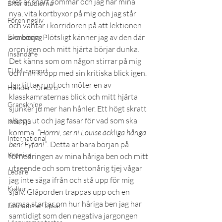
Det är snart sommar och jag har mina 
Efter studierna
nya, vita kortbyxor på mig och jag står 
Föreningsliv
och väntar i korridoren på att lektionen 
ska börja. Plötsligt känner jag av den där 
Evenemang
oron igen och mitt hjärta börjar dunka. 
Insändare
Det känns som om någon stirrar på mig 
FUM-rapport
och min kropp med sin kritiska blick igen. 
Jag tittar runt och möter en av 
Händer i Örebro
klasskamraternas blick och mitt hjärta 
Granskning
sjunker ju mer han hånler. Ett högt skratt 
släpps ut och jag fasar för vad som ska 
Intervju
komma. 
“Hörrni, ser ni Louise äckliga håriga 
International
ben? Fyfan!”
. Detta är bara början på 
Krönika
förnedringen av mina håriga ben och mitt 
utseende och som trettonårig tjej vågar 
Ledare
jag inte säga ifrån och stå upp för mig 
Kultur
själv. Glåporden trappas upp och en 
ramsa startar om hur håriga ben jag har 
Lösnummer tipsar
samtidigt som den negativa jargongen 