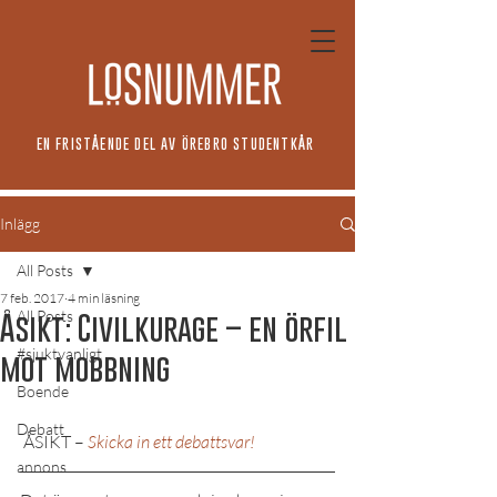
EN FRISTÅENDE DEL AV ÖREBRO STUDENTKÅR
Inlägg
All Posts
7 feb. 2017
4 min läsning
All Posts
Åsikt: Civilkurage – en örfil
#sjuktvanligt
mot mobbning
Boende
Debatt
 ÅSIKT – 
Skicka in ett debattsvar!
annons