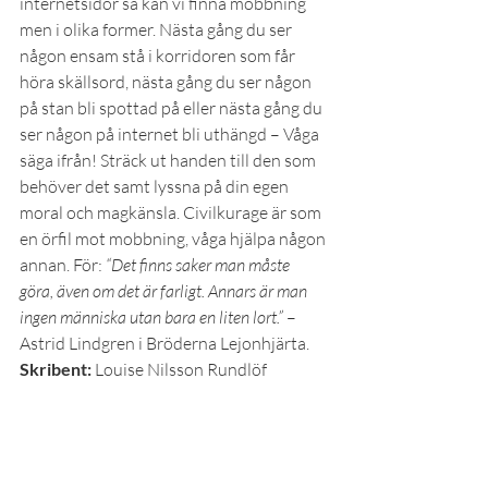
internetsidor så kan vi finna mobbning 
men i olika former. Nästa gång du ser 
någon ensam stå i korridoren som får 
höra skällsord, nästa gång du ser någon 
på stan bli spottad på eller nästa gång du 
ser någon på internet bli uthängd – Våga 
säga ifrån! Sträck ut handen till den som 
behöver det samt lyssna på din egen 
moral och magkänsla. Civilkurage är som 
en örfil mot mobbning, våga hjälpa någon 
annan. För: 
“Det finns saker man måste 
göra, även om det är farligt. Annars är man 
ingen människa utan bara en liten lort.”
 – 
Astrid Lindgren i Bröderna Lejonhjärta.
Skribent: 
Louise Nilsson Rundlöf
Debatt