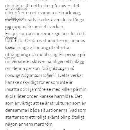
dock inte att detta sker på universitet 
Universitetet
eller på internet i samma utsträckning, 
Undercover
men tyvärr så lyckades även detta fånga 
min uppmärksamhet i veckan.
Uteliv
En tjej som annonserar regelbundet i ett 
Vimmel
forum för Örebros studenter om hennes 
försäljning av honung utsätts för 
Notis
uthängning och mobbning. En person på 
vimmel
universitetet skriver nämligen ett inlägg 
om denna person: 
“Så sjukt sugen på 
honung! Någon som säljer? “
. Detta verkar 
kanske oskyldigt för er som inte är 
insatta och i jämförelse med killen på min 
skola låter orden kanske harmlösa. Det 
som är viktigt att se är strukturen som är 
densamma i båda situationerna. Vad som 
startar som ett roligt skämt blir plötsligt 
någon annans mardröm. 