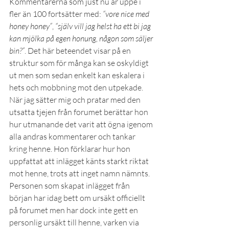
Kommentarerna som just nu är uppe i 
fler än 100 fortsätter med: 
“vore nice med 
honey honey”
, 
“själv vill jag helst ha ett bi jag 
kan mjölka på egen honung, någon som säljer 
bin?”
. Det här beteendet visar på en 
struktur som för många kan se oskyldigt 
ut men som sedan enkelt kan eskalera i 
hets och mobbning mot den utpekade.
När jag sätter mig och pratar med den 
utsatta tjejen från forumet berättar hon 
hur utmanande det varit att ögna igenom 
alla andras kommentarer och tankar 
kring henne. Hon förklarar hur hon 
uppfattat att inlägget känts starkt riktat 
mot henne, trots att inget namn nämnts. 
Personen som skapat inlägget från 
början har idag bett om ursäkt officiellt 
på forumet men har dock inte gett en 
personlig ursäkt till henne, varken via 