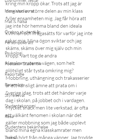
Lösnummer testar
kring min kropp ökar. Trots att jag är 
omgiven av större delen av min klass 
Maxa studierna
fyller ensamheten mig. Jag får höra att 
Mat & hälsa
jag inte hör hemma bland den ideala 
Örebro studentkår
kvinnan och ifrågasätts för varför jag inte 
rakar mig. Mina ögon sviktar och jag 
Personporträtt
skäms, skäms över mig själv och min 
Psykologi
kropp. Vart tog de andra 
klasskamraterna vägen, som helt 
Podcast - Studentliv
plötsligt står tysta omkring mig?
Reportage
Mobbning, uthängning och trakasserier 
Recension
är ett känsligt ämne att prata om i 
Sverige idag, trots att det händer varje 
Styrelseval
dag i skolan, på jobbet och i vardagen. 
Studentekonomi
Mycket snack men lite verkstad, är ofta 
ett välkänt fenomen i skolan när det 
Resa
gäller mobbning som jag både upplevt 
Studentens bekännelse
bland mina egna klasskamrater men 
också hört från många vänner. Jag trodde 
Trend